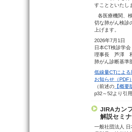
すことといたし
各医療機関、
切な肺がん検診
上げます。
2026年7月1日
日本CT検診学会
理事長 芦澤 
肺がん診断基準
低線量CTによ
お知らせ（PDF
（前述の
【概要
p32～52より引
JIRAカ
解説セミ
一般社団法人 日