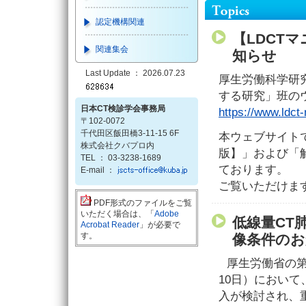
認定機構関連
【LDCT
関連集会
知らせ
Last Update ： 2026.07.23
厚生労働科学研
する研究」班の
日本CT検診学会事務局
https://www.ldct-
〒102-0072
千代田区飯田橋3-11-15 6F
本ウェブサイト
株式会社クバプロ内
版】」および「
TEL ： 03-3238-1689
ております。
E-mail ：
ご覧いただけま
PDF形式のファイルをご覧
いただく場合は、「
Adobe
低線量CT
Acrobat Reader
」が必要で
す。
像条件のお
厚生労働省の第
10日）におい
入が検討され、