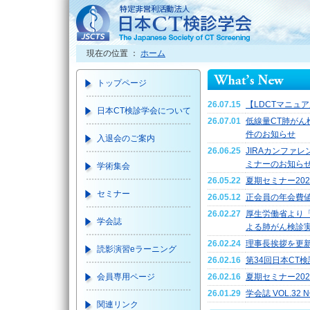
現在の位置 ：
ホーム
トップページ
26.07.15
【LDCTマニュ
日本CT検診学会について
26.07.01
低線量CT肺がん
件のお知らせ
入退会のご案内
26.06.25
JIRAカンファ
ミナーのお知ら
学術集会
26.05.22
夏期セミナー20
セミナー
26.05.12
正会員の年会費
26.02.27
厚生労働省より「
学会誌
よる肺がん検診
26.02.24
理事長挨拶を更
読影演習eラーニング
26.02.16
第34回日本CT
会員専用ページ
26.02.16
夏期セミナー20
26.01.29
学会誌 VOL.32 N
関連リンク