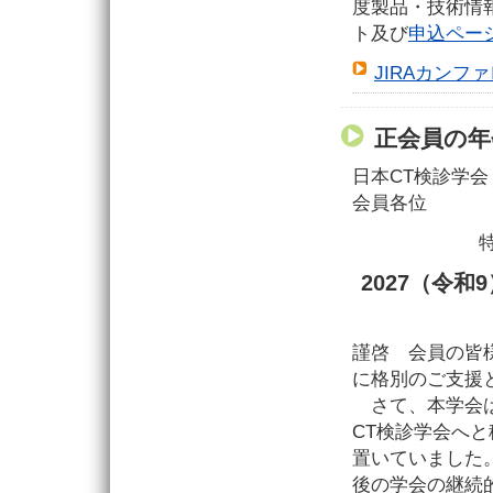
度製品・技術情
ト及び
申込ペー
JIRAカンフ
正会員の年
日本CT検診学会
会員各位
2027（令
謹啓 会員の皆
に格別のご支援
さて、本学会は
CT検診学会へ
置いていました
後の学会の継続