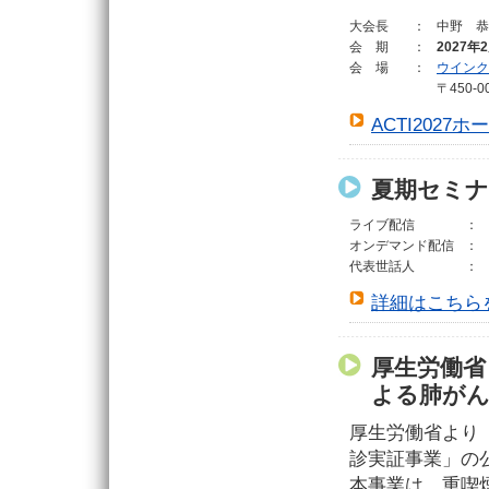
大会長
：
中野 恭
会期
：
2027
会場
：
ウインク
〒450-
ACTI202
夏期セミナ
ライブ配信
：
オンデマンド配信
：
代表世話人
：
詳細はこちら
厚生労働省
よる肺がん
厚生労働省より
診実証事業」の
本事業は、重喫