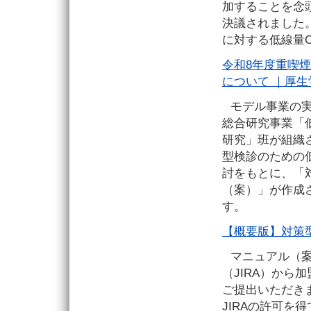
加することを念
決議されました
に対する低線量
令和8年度重喫
について ｜厚生
モデル事業の
総合研究事業「
研究」班が組織
型検診のための
討をもとに、「
（案）」が作成
す。
【概要版】対策
マニュアル（
（JIRA）から
ご提出いただき
JIRAの許可